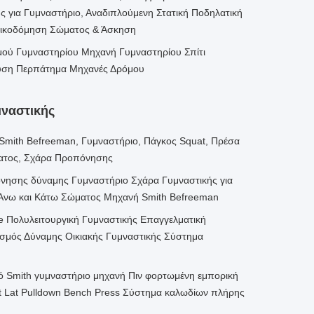
 για Γυμναστήριο, Αναδιπλούμενη Στατική Ποδηλατική
Οικοδόμηση Σώματος & Άσκηση
ού Γυμναστηρίου Μηχανή Γυμναστηρίου Σπίτι
ευση Περπάτημα Μηχανές Δρόμου
μναστικής
mith Befreeman, Γυμναστήριο, Πάγκος Squat, Πρέσα
ατος, Σχάρα Προπόνησης
νησης δύναμης Γυμναστήριο Σχάρα Γυμναστικής για
 Άνω και Κάτω Σώματος Μηχανή Smith Befreeman
e Πολυλειτουργική Γυμναστικής Επαγγελματική
μός Δύναμης Οικιακής Γυμναστικής Σύστημα
ό Smith γυμναστήριο μηχανή Πιν φορτωμένη εμπορική
 Lat Pulldown Bench Press Σύστημα καλωδίων πλήρης