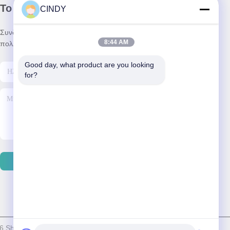
Το Δελτίο Ενημέρωσης
CINDY
Συνδρομηθείτε στο ενημερωτικό μας δελτίο για εκπτώσεις και
8:44 AM
πολλά άλλα.
Good day, what product are you looking 
for?
Στείλτε Email
6 Shandong Freeman Fitness Equipment Co., Ltd. . Διατηρούνται