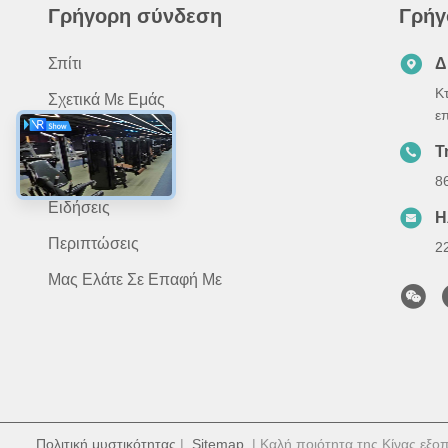
Γρήγορη σύνδεση
Γρήγ
Σπίτι
Δ
Κ
Σχετικά Με Εμάς
ε
Προϊόντα
Τ
Εφαρμογή
8
Ειδήσεις
Η
Περιπτώσεις
2
Μας Ελάτε Σε Επαφή Με
Πολιτική μυστικότητας
|
Sitemap
| Καλή ποιότητα της Κίνας εξο