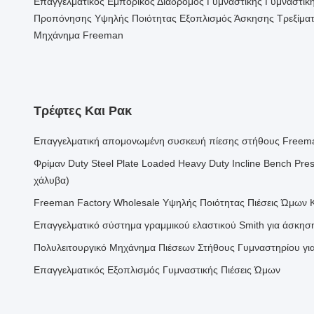
Επαγγελματικός Εμπορικός Διάδρομος Γυμναστικής Γυμναστικ
Προπόνησης Υψηλής Ποιότητας Εξοπλισμός Άσκησης Τρεξίμα
Μηχάνημα Freeman
Τρέφτες Και Ρακ
Επαγγελματική απομονωμένη συσκευή πίεσης στήθους Freem
Φρίμαν Duty Steel Plate Loaded Heavy Duty Incline Bench Pre
χάλυβα)
Freeman Factory Wholesale Υψηλής Ποιότητας Πιέσεις Ώμων 
Επαγγελματικό σύστημα γραμμικού ελαστικού Smith για άσκη
Πολυλειτουργικό Μηχάνημα Πιέσεων Στήθους Γυμναστηρίου για
Επαγγελματικός Εξοπλισμός Γυμναστικής Πιέσεις Ώμων