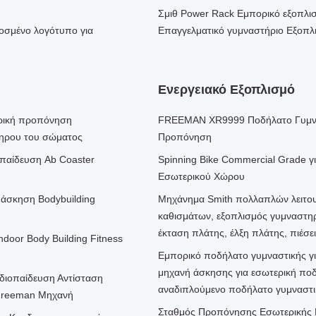
Σμιθ Power Rack Εμπορικό εξοπλι
οσμένο λογότυπο για
Επαγγελματικό γυμναστήριο Εξοπ
Ενεργειακό Εξοπλισμό
ερική προπόνηση
FREEMAN XR9999 Ποδήλατο Γυμνασ
ληρου του σώματος
Προπόνηση
κπαίδευση Ab Coaster
Spinning Bike Commercial Grade 
Εσωτερικού Χώρου
 άσκηση Bodybuilding
Μηχάνημα Smith πολλαπλών λειτουρ
καθισμάτων, εξοπλισμός γυμναστηρ
έκταση πλάτης, έλξη πλάτης, πιέσε
ndoor Body Building Fitness
Εμπορικό ποδήλατο γυμναστικής γι
μηχανή άσκησης για εσωτερική ποδ
διοπαίδευση Αντίσταση
αναδιπλούμενο ποδήλατο γυμναστικ
 Freeman Μηχανή
Σταθμός Προπόνησης Εσωτερικής Π