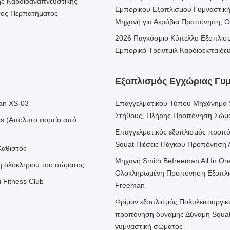
ής Καρδιοαναπνευστικής
Εμπορικού Εξοπλισμού Γυμναστικής
τος Περπατήματος
Μηχανή για Αερόβια Προπόνηση, 
2026 Παγκόσμιο Κύπελλο Εξοπλισμ
Εμπορικό Τρέιντμιλ Καρδιοεκπαίδ
Εξοπλισμός Εγχώριας Γυ
an XS-03
Επαγγελματικού Τύπου Μηχάνημα S
Στήθους, Πλήρης Προπόνηση Σώμ
ss (Απόλυτο φορτίο από
Επαγγελματικός εξοπλισμός προπό
Squat Πιέσεις Πάγκου Προπόνηση
Καθιστός
Μηχανή Smith Befreeman All In On
ση ολόκληρου του σώματος
Ολοκληρωμένη Προπόνηση Εξοπλισ
 Fitness Club
Freeman
Φρίμαν εξοπλισμός Πολυλειτουργικ
προπόνηση δύναμης Δύναμη Squat
γυμναστική σώματος