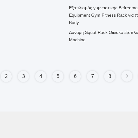
Εξοπλισμός γυμναστικής Befreeman
Equipment Gym Fitness Rack για 
Body
Δύναμη Squat Rack Οικιακό εξοπλ
Machine
2
3
4
5
6
7
8