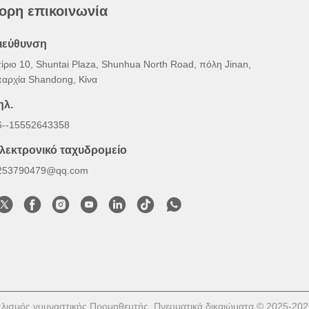
ορη επικοινωνία
ιεύθυνση
τίριο 10, Shuntai Plaza, Shunhua North Road, πόλη Jinan,
παρχία Shandong, Κίνα
ηλ.
6--15552643358
λεκτρονικό ταχυδρομείο
253790479@qq.com
πλισμός γυμναστικής Προμηθευτής. Πνευματικά δικαιώματα © 2025-202