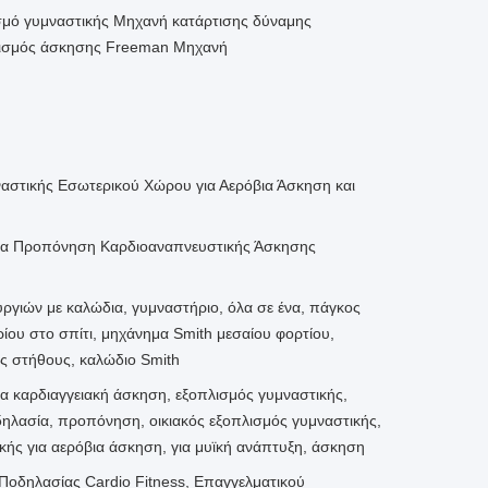
σμό γυμναστικής Μηχανή κατάρτισης δύναμης
λισμός άσκησης Freeman Μηχανή
τικής Εσωτερικού Χώρου για Αερόβια Άσκηση και
για Προπόνηση Καρδιοαναπνευστικής Άσκησης
γιών με καλώδια, γυμναστήριο, όλα σε ένα, πάγκος
ίου στο σπίτι, μηχάνημα Smith μεσαίου φορτίου,
ις στήθους, καλώδιο Smith
α καρδιαγγειακή άσκηση, εξοπλισμός γυμναστικής,
ηλασία, προπόνηση, οικιακός εξοπλισμός γυμναστικής,
ής για αερόβια άσκηση, για μυϊκή ανάπτυξη, άσκηση
οδηλασίας Cardio Fitness, Επαγγελματικού