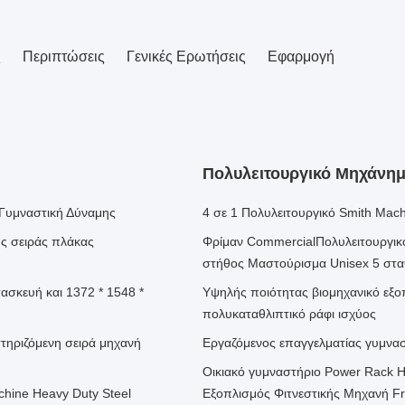
ς
Περιπτώσεις
Γενικές Ερωτήσεις
Εφαρμογή
Πολυλειτουργικό Μηχάνημ
Γυμναστική Δύναμης
4 σε 1 Πολυλειτουργικό Smith Mac
ς σειράς πλάκας
Φρίμαν CommercialΠολυλειτουργικό
στήθος Μαστούρισμα Unisex 5 στ
ασκευή και 1372 * 1548 *
Υψηλής ποιότητας βιομηχανικό εξ
πολυκαταθλιπτικό ράφι ισχύος
ηριζόμενη σειρά μηχανή
Εργαζόμενος επαγγελματίας γυμνασ
Οικιακό γυμναστήριο Power Rack 
chine Heavy Duty Steel
Εξοπλισμός Φιτνεστικής Μηχανή 