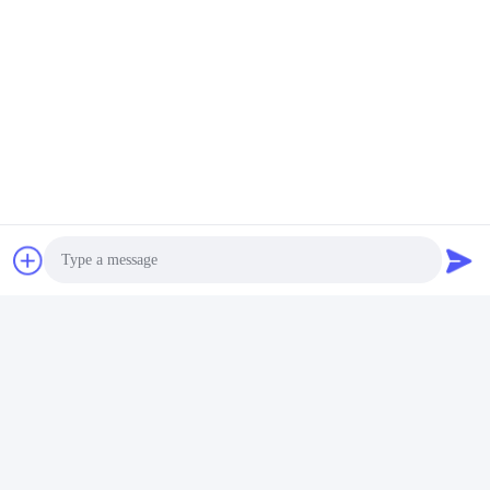
Photo
Video Call
Audio Call