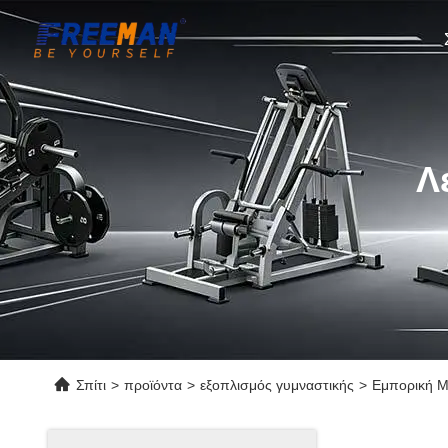
Λ
Σπίτι
>
προϊόντα
>
εξοπλισμός γυμναστικής
>
Εμπορική Μ