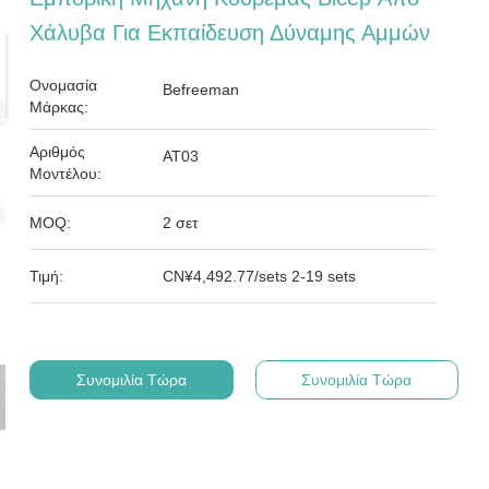
Χάλυβα Για Εκπαίδευση Δύναμης Αμμών
Ονομασία
Befreeman
Μάρκας:
Αριθμός
ΑΤ03
Μοντέλου:
MOQ:
2 σετ
Τιμή:
CN¥4,492.77/sets 2-19 sets
Συνομιλία Τώρα
Συνομιλία Τώρα