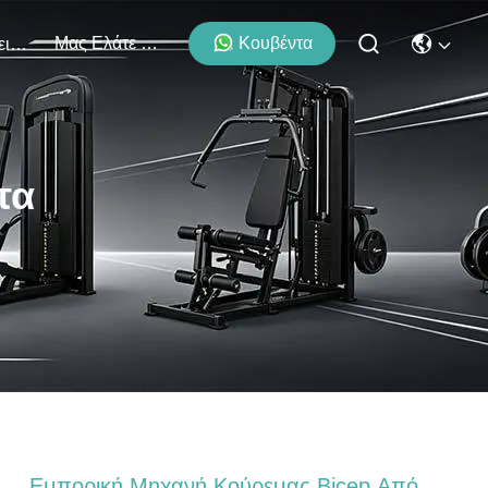
Μας Ελάτε Σε Επαφή Με
Κουβέντα
Εκδηλώσεις
τα
Εμπορική Μηχανή Κούρεμας Bicep Από