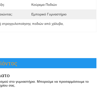
έξη:
Κούρεμα Ποδιών
οιώντας:
Εμπορικό Γυμναστήριο
 στρογγυλοποίησης ποδιών από χάλυβα
, 
ϊόντος
λατο
ασμού στο γυμναστήριο. Μπορούμε να προσαρμόσουμε το 
ηρίου σας.