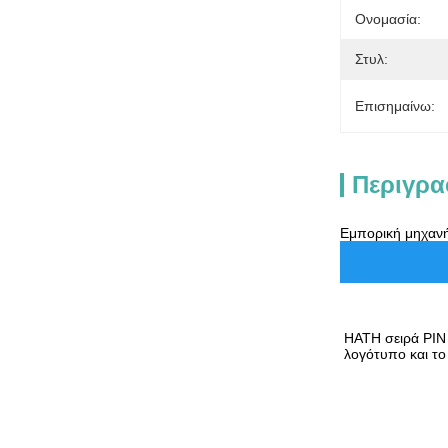
Ονομασία:
Στυλ:
Επισημαίνω:
Περιγρα
Εμπορική μηχανή
Η
ΑΤ
Η σειρά PI
λογότυπο και το