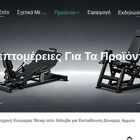
Σπίτι
Σχετικά Με Εμάς
Εφαρμογή
Προϊόντα
επτομέρειες Για Τα Προϊόν
ηχανή Κούρεμας Bicep από Χάλυβα για Εκπαίδευση Δύναμης Αμμών