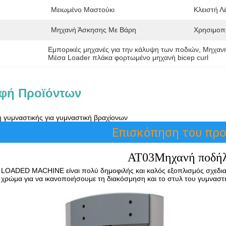
Μειωμένο Μαστούκι
Κλειστή Λ
Μηχανή Άσκησης Με Βάρη
Χρησιμοπ
Εμπορικές μηχανές για την κάλυψη των ποδιών
, 
Μηχανή
Μέσα Loader πλάκα φορτωμένο μηχανή bicep curl
φή Προϊόντων
 γυμναστικής για γυμναστική βραχίονων
Επισκόπηση του προ
ΑΤ03
Μηχανή ποδή
N LOADED MACHINE είναι πολύ δημοφιλής και καλός εξοπλισμός σχεδι
 χρώμα για να ικανοποιήσουμε τη διακόσμηση και το στυλ του γυμναστ