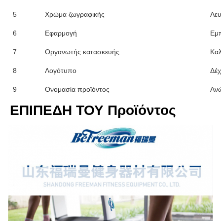
5
Χρώμα ζωγραφικής
Λευ
6
Εφαρμογή
Εμπ
7
Οργανωτής κατασκευής
Κα
8
Λογότυπο
Δέχ
9
Ονομασία προϊόντος
Ανώ
ΕΠΙΠΕΔΗ ΤΟΥ Προϊόντος