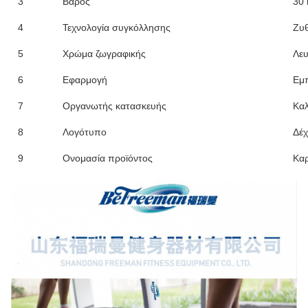
3
Βάρος
30 
4
Τεχνολογία συγκόλλησης
Ζυθ
5
Χρώμα ζωγραφικής
Λευ
6
Εφαρμογή
Εμπ
7
Οργανωτής κατασκευής
Κα
8
Λογότυπο
Δέχ
9
Ονομασία προϊόντος
Κα