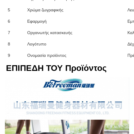
5
Χρώμα ζωγραφικής
Λευ
6
Εφαρμογή
Εμπ
7
Οργανωτής κατασκευής
Κα
8
Λογότυπο
Δέχ
9
Ονομασία προϊόντος
Πρέ
ΕΠΙΠΕΔΗ ΤΟΥ Προϊόντος