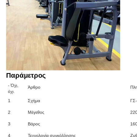
Παράμετρος
- Όχι,
Άρθρο
Πλ
όχι.
1
Σχήμα
ΓΣ
2
Μέγεθος
22
3
Βάρος
160
4
Τεχνολογία συγκόλλησης
Ζυθ