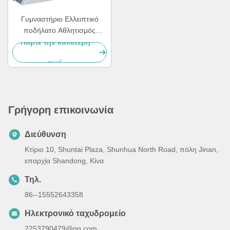
Γυμναστήριο Ελλειπτικό
ποδήλατο Αθλητισμός
εσωτερικό Μαγνητικό
Πάρτε την καλύτερη
Ελλειπτικό Cross Trainer
τιμή
Γρήγορη επικοινωνία
Διεύθυνση
Κτίριο 10, Shuntai Plaza, Shunhua North Road, πόλη Jinan,
επαρχία Shandong, Κίνα
Τηλ.
86--15552643358
Ηλεκτρονικό ταχυδρομείο
2253790479@qq.com