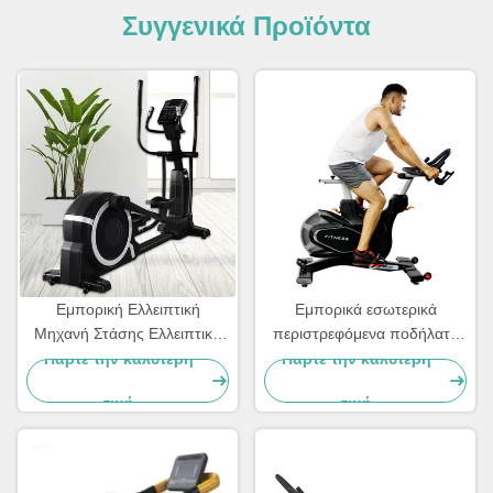
Συγγενικά Προϊόντα
Εμπορική Ελλειπτική
Εμπορικά εσωτερικά
Μηχανή Στάσης Ελλειπτική
περιστρεφόμενα ποδήλατα
Μηχανή Εκπαίδευσης
Αθλητικά εξοπλισμός
Πάρτε την καλύτερη
Πάρτε την καλύτερη
γυμναστικής
τιμή
τιμή