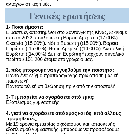
ανταγωνιστικές τιμές.
Γενικές ερωτήσεις
1- Ποιοι είμαστε;
Είμαστε εγκατεστημένοι στο Σαντόνγκ της Κίνας, ξεκινάμε 
από το 2022, πουλάμε στη Βόρεια Αμερική ((17.00%), 
Ωκεανία ((15.00%), Νότια Ευρώπη ((15.00%), Βόρεια 
Ευρώπη ((15.00%), Νότια Αμερική ((14.00%), Ανατολική 
Ευρώπη ((14.00%),Δυτική ΕυρώπηΥπάρχουν συνολικά 
περίπου 101-200 άτομα στο γραφείο μας.
2. πώς μπορούμε να εγγυηθούμε την ποιότητα;
Πάντα ένα δείγμα προπαραγωγής πριν από τη μαζική 
παραγωγή·
Πάντοτε τελική επιθεώρηση πριν από την αποστολή.
3- Τι μπορείτε να αγοράσετε από εμάς;
Εξοπλισμός γυμναστικής
4. γιατί να αγοράσετε από εμάς και όχι από άλλους 
προμηθευτές;
Με 19 χρόνια εμπειρίας σχεδιασμού και κατασκευής 
εξοπλισμού γυμναστικής, μπορούμε να προσφέρουμε 