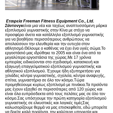
Εταιρεία Freeman Fitness Equipment Co., Ltd. 
Σάντονγκ
είναι μια νέα και ταχέως αναπτυσσόμενη μάρκα 
εξοπλισμού γυμναστικής στην Κίνα με στόχο να 
προσφέρει άνετο και κατάλληλο εξοπλισμό γυμναστικής 
για να βοηθήσει περισσότερους ανθρώπους να 
απολαύσουν την ελευθερία και την ευτυχία στον 
αθλητισμό.Θέλουμε ο καθένας να έχει ένα υγιές σώμα.Το 
εργοστάσιό μας ιδρύθηκε το 2005 και είναι ένα από τα 
μεγαλύτερα εργοστάσια της χώρας.Με 17 χρόνια 
εμπειρίας ειδικεύονται στο σχεδιασμό, κατασκευή και 
εξαγωγή επαγγελματικού εξοπλισμού γυμναστικής και 
αθλητικού εξοπλισμού. Έχουμε ήδη εξυπηρετήσει για 
χιλιάδες κέντρα γυμναστικής, σχολεία, κέντρα αναψυχής, 
σπίτια, γυμναστήρια σε όλο τον κόσμο.Τώρα 
προμηθεύουμε κυρίως εξοπλισμό με πινάκια.Τα προϊόντα 
μας έχουν εξαχθεί σε περισσότερες από 120 χώρες και 
είναι όλα ευπρόσδεκτα από τους πελάτες μας σε όλο τον 
κόσμο.Σας υπόσχουμε την πρώτη κατηγορία εξοπλισμού 
γυμναστικής σε ελκυστικές και λογικές τιμέςΣας 
καλωσορίζουμε θερμά να μας επισκεφθείτε, εδώ μπορείτε 
να βρείτε καλά προϊόντα, την καλύτερη υπηρεσία και 