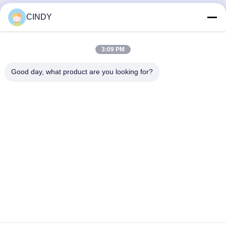
CINDY
Γρήγορη επικοινωνία
3:09 PM
Διεύθυνση
Good day, what product are you looking for?
Κτίριο 10, Shuntai Plaza, Shunhua North Road, πόλη Jinan,
επαρχία Shandong, Κίνα
Τηλ.
86--15552643358
Ηλεκτρονικό ταχυδρομείο
2253790479@qq.com
Πολιτική μυστικότητας
|
Sitemap
| Καλή ποιότητα της Κίνας
εξοπλισμός γυμναστικής Προμηθευτής. Πνευματικά δικαιώματα ©