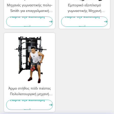
Μηχανές γυμναστικής πολυ-
Εμπορικό εξοπλισμό
Smith για επαγγελματική
γυμναστικής Μηχανή
χρήση
κατάρτισης δύναμης Σμιθ
Πάρτε την καλύτερη
Πάρτε την καλύτερη
Power Rack
τιμή
τιμή
Άρμα στήθος πόδι πιέστες
Πολυλειτουργική μηχανή
Smith Δυναμική εκπαίδευση
Πάρτε την καλύτερη
τιμή