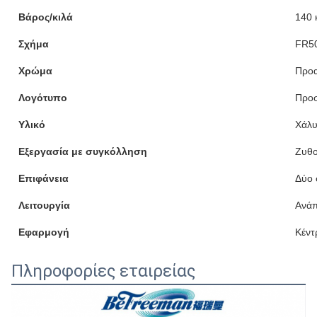
Βάρος/κιλά
140 
Σχήμα
FR5
Χρώμα
Προα
Λογότυπο
Προ
Υλικό
Χάλ
Εξεργασία με συγκόλληση
Ζυθο
Επιφάνεια
Δύο 
Λειτουργία
Ανάπ
Εφαρμογή
Κέντ
Πληροφορίες εταιρείας