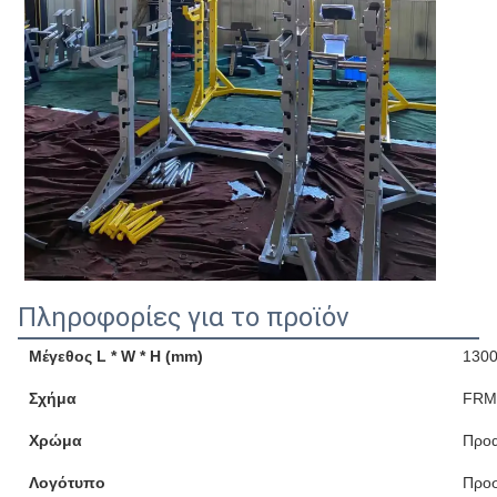
Πληροφορίες για το προϊόν
Μέγεθος L * W * H (mm)
1300
Σχήμα
FRM
Χρώμα
Προα
Λογότυπο
Προ