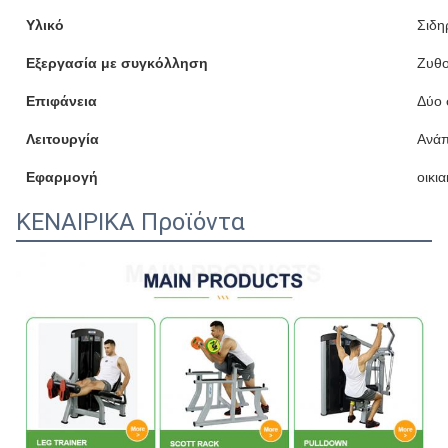
Υλικό
Σιδη
Εξεργασία με συγκόλληση
Ζυθο
Επιφάνεια
Δύο 
Λειτουργία
Ανάπ
Εφαρμογή
οικι
ΚΕΝΑΙΡΙΚΑ Προϊόντα