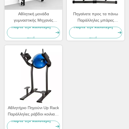
Αθλητική μονάδα
Πηγαίνετε προς τα πάνω
γυμναστικής Μηχανές
Παράλληλες μπάρες
γυμναστικής Σιδηροτροφείο
γυμναστήριο γυμναστική
Πάρτε την καλύτερη
Πάρτε την καλύτερη
Σιδηροτροφείο Ανύψωση
Πηγαίνετε προς τα πάνω
τιμή
τιμή
βάρους Σιδηροτροφεία
Ντιπ Σταθμός μπάρα
Σιδηροτροφείο
Αθλητήριο Πηγούνι Up Rack
Παράλληλες ράβδοι κοιλιακή
μηχανή κάθετη άνοδος
Πάρτε την καλύτερη
γόνατος άνοδος ποδιών