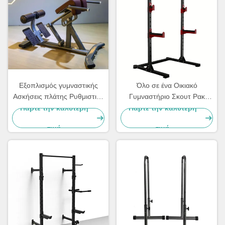
Εξοπλισμός γυμναστικής
Όλο σε ένα Οικιακό
Ασκήσεις πλάτης Ρυθμιστική
Γυμναστήριο Σκουτ Ρακ
επέκταση πλάτης Ρωμαϊκή
Εμπορικό Εξοπλισμός
Πάρτε την καλύτερη
Πάρτε την καλύτερη
καρέκλα
Αθλητισμού Μηχανές Πλάκα
τιμή
τιμή