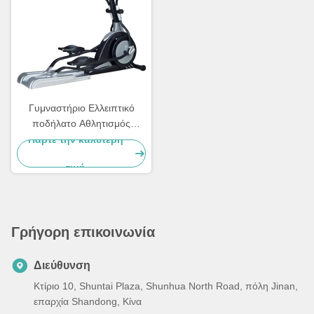
Γυμναστήριο Ελλειπτικό
ποδήλατο Αθλητισμός
εσωτερικό Μαγνητικό
Πάρτε την καλύτερη
Ελλειπτικό Cross Trainer
τιμή
Γρήγορη επικοινωνία
Διεύθυνση
Κτίριο 10, Shuntai Plaza, Shunhua North Road, πόλη Jinan,
επαρχία Shandong, Κίνα