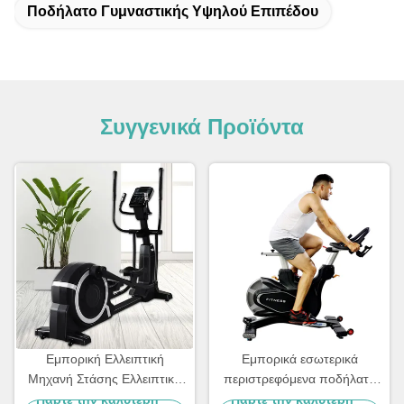
Ποδήλατο Γυμναστικής Υψηλού Επιπέδου
Συγγενικά Προϊόντα
Εμπορική Ελλειπτική
Εμπορικά εσωτερικά
Μηχανή Στάσης Ελλειπτική
περιστρεφόμενα ποδήλατα
Μηχανή Εκπαίδευσης
Αθλητικά εξοπλισμός
Πάρτε την καλύτερη
Πάρτε την καλύτερη