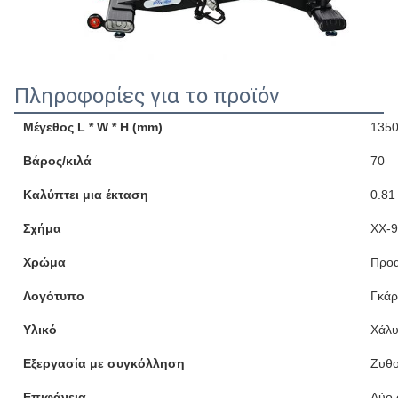
Πληροφορίες για το προϊόν
Μέγεθος L * W * H (mm)
1350
Βάρος/κιλά
70
Καλύπτει μια έκταση
0.81
Σχήμα
ΧΧ-
Χρώμα
Προα
Λογότυπο
Γκάρ
Υλικό
Χάλυ
Εξεργασία με συγκόλληση
Ζυθο
Επιφάνεια
Δύο 