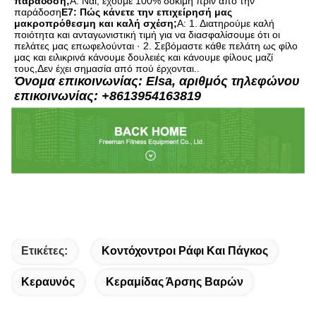
παράδοση;
Α: Ναι, έχουμε 100% δοκιμή πριν από την 
παράδοση
Ε7: Πώς κάνετε την επιχείρησή μας 
μακροπρόθεσμη και καλή σχέση;
Α: 1. Διατηρούμε καλή 
ποιότητα και ανταγωνιστική τιμή για να διασφαλίσουμε ότι οι 
πελάτες μας επωφελούνται · 2. Σεβόμαστε κάθε πελάτη ως φίλο 
μας και ειλικρινά κάνουμε δουλειές και κάνουμε φίλους μαζί 
τους,Δεν έχει σημασία από πού έρχονται..
Όνομα επικοινωνίας: Elsa, αριθμός τηλεφώνου 
επικοινωνίας: +8613954163819
Ετικέτες:
Κοντόχοντροι Ράφι Και Πάγκος
Κεραυνός
Κεραμίδας Άρσης Βαρών