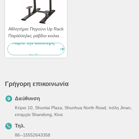
Αθλητήριο Πηγούνι Up Rack
Παράλληλες ράβδοι κοιλιακή
μηχανή κάθετη άνοδος
Πάρτε την καλύτερη
γόνατος άνοδος ποδιών
τιμή
Γρήγορη επικοινωνία
Διεύθυνση
Κτίριο 10, Shuntai Plaza, Shunhua North Road, πόλη Jinan,
επαρχία Shandong, Κίνα
Τηλ.
86--15552643358