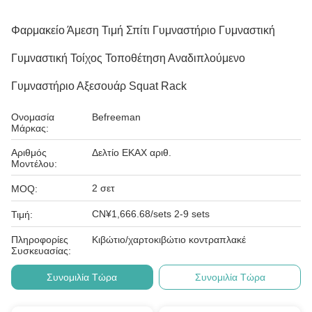
Φαρμακείο Άμεση Τιμή Σπίτι Γυμναστήριο Γυμναστική
Γυμναστική Τοίχος Τοποθέτηση Αναδιπλούμενο
Γυμναστήριο Αξεσουάρ Squat Rack
Ονομασία
Befreeman
Μάρκας:
Αριθμός
Δελτίο ΕΚΑΧ αριθ.
Μοντέλου:
2 σετ
MOQ:
CN¥1,666.68/sets 2-9 sets
Τιμή:
Πληροφορίες
Κιβώτιο/χαρτοκιβώτιο κοντραπλακέ
Συσκευασίας:
Συνομιλία Τώρα
Συνομιλία Τώρα