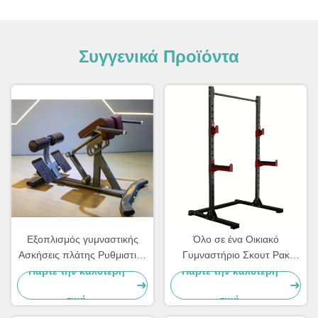
Συγγενικά Προϊόντα
Εξοπλισμός γυμναστικής
Όλο σε ένα Οικιακό
Ασκήσεις πλάτης Ρυθμιστική
Γυμναστήριο Σκουτ Ρακ
επέκταση πλάτης Ρωμαϊκή
Εμπορικό Εξοπλισμός
Πάρτε την καλύτερη
Πάρτε την καλύτερη
καρέκλα
Αθλητισμού Μηχανές Πλάκα
τιμή
τιμή