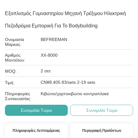
Εξοπλισμός Γυμναστηρίου Μηχανή Τρέξιμου Ηλεκτρική
Πεζοδρόμια Εμπορική Για Το Bodybuilding
Ονομασία
BEFREEMAN
Μάρκας:
Αριθμός
ΧΧ-8000
Μοντέλου:
2 σετ
MOQ:
CN¥8,405.83/sets 2-19 sets
Τιμή:
Πληροφορίες
Κιβώτιο/χαρτοκιβώτιο κοντραπλακέ
Συσκευασίας:
Συνομιλία Τώρα
Συνομιλία Τώρα
Πληροφορίες Λεπτομέρειας
Περιγραφή Προϊόντων