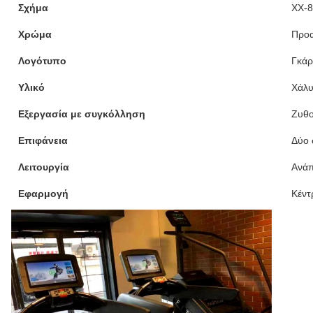
Σχήμα
ΧΧ-
Χρώμα
Προα
Λογότυπο
Γκάρ
Υλικό
Χάλυ
Εξεργασία με συγκόλληση
Ζυθο
Επιφάνεια
Δύο 
Λειτουργία
Ανάπ
Εφαρμογή
Κέντ