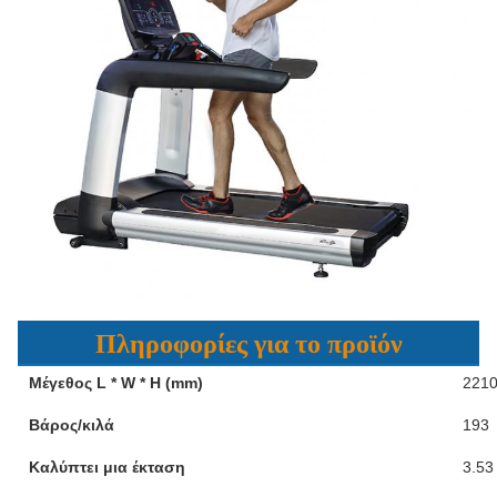
Πληροφορίες για το προϊόν
Μέγεθος L * W * H (mm)
2210
Βάρος/κιλά
193
Καλύπτει μια έκταση
3.53