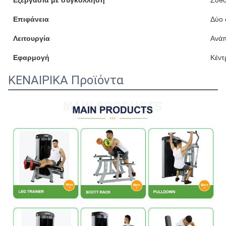
Εξεργασία με συγκόλληση
Ζυθο
Επιφάνεια
Δύο 
Λειτουργία
Ανάπ
Εφαρμογή
Κέντ
ΚΕΝΑΙΡΙΚΑ Προϊόντα