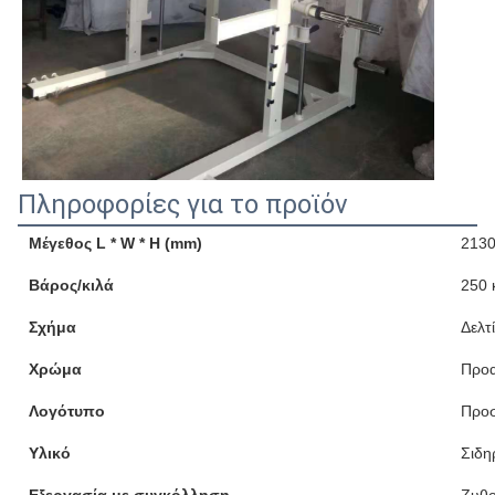
Πληροφορίες για το προϊόν
Μέγεθος L * W * H (mm)
213
Βάρος/κιλά
250 
Σχήμα
Δελτ
Χρώμα
Προα
Λογότυπο
Προ
Υλικό
Σιδη