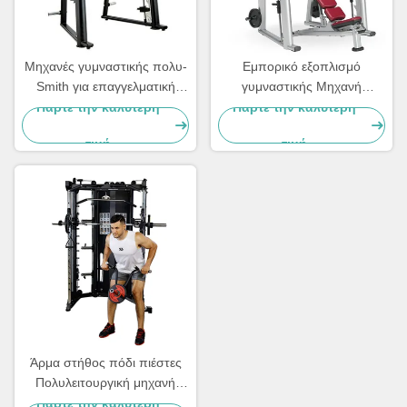
Μηχανές γυμναστικής πολυ-
Εμπορικό εξοπλισμό
Smith για επαγγελματική
γυμναστικής Μηχανή
χρήση
κατάρτισης δύναμης Σμιθ
Πάρτε την καλύτερη
Πάρτε την καλύτερη
Power Rack
τιμή
τιμή
Άρμα στήθος πόδι πιέστες
Πολυλειτουργική μηχανή
Smith Δυναμική εκπαίδευση
Πάρτε την καλύτερη