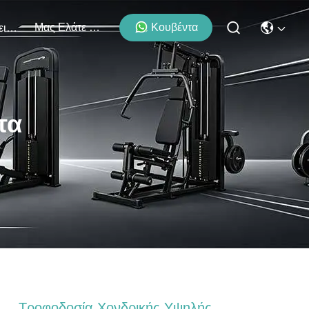
Μας Ελάτε Σε Επαφή Με
Κουβέντα
Εκδηλώσεις
τα
Τροφοδοσία Χονδρικής Υψηλής