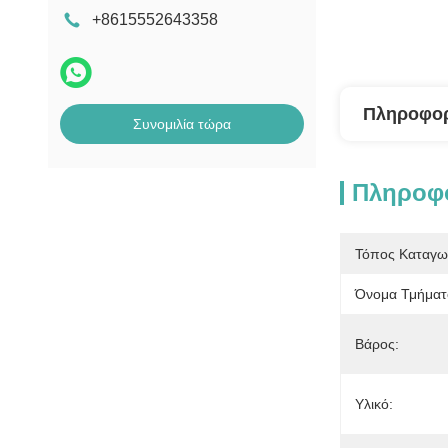
+8615552643358
Πληροφορ
Συνομιλία τώρα
Πληροφο
Τόπος Καταγω
Όνομα Τμήματ
Βάρος:
Υλικό: