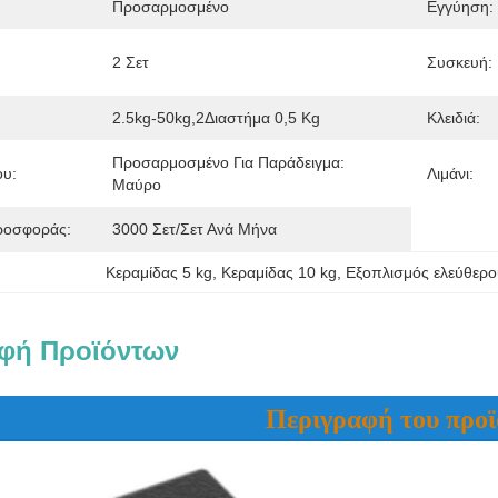
Προσαρμοσμένο
Εγγύηση:
2 Σετ
Συσκευή:
2.5kg-50kg,2Διαστήμα 0,5 Kg
Κλειδιά:
Προσαρμοσμένο Για Παράδειγμα: 
ου:
Λιμάνι:
Μαύρο
ροσφοράς:
3000 Σετ/σετ Ανά Μήνα
Κεραμίδας 5 kg
, 
Κεραμίδας 10 kg
, 
Εξοπλισμός ελεύθερο
φή Προϊόντων
Περιγραφή του προϊ