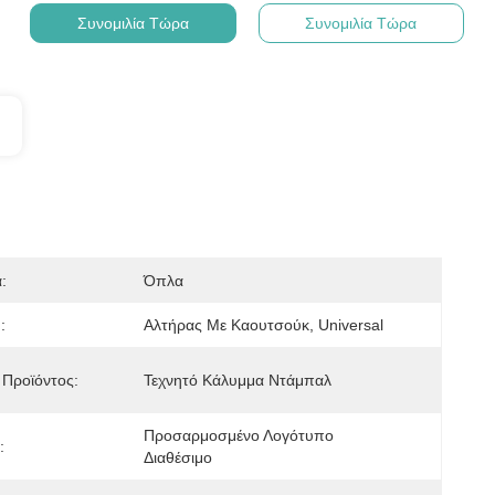
Συνομιλία Τώρα
Συνομιλία Τώρα
:
Όπλα
:
Αλτήρας Με Καουτσούκ, Universal
Προϊόντος:
Τεχνητό Κάλυμμα Ντάμπαλ
Προσαρμοσμένο Λογότυπο 
:
Διαθέσιμο