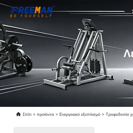
Λ
Σπίτι
>
προϊόντα
>
Ενεργειακό εξοπλισμό
>
Τροφοδοσία χο