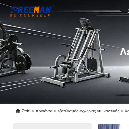
Λ
Σπίτι
>
προϊόντα
>
εξοπλισμός εγχώριας γυμναστικής
>
Χο