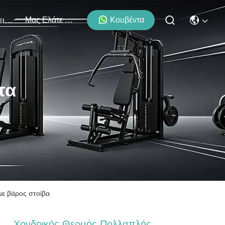
Μας Ελάτε Σε Επαφή Με
Κουβέντα
Εκδηλώσεις
τα
με βάρος στοίβα
Χονδρικός Θερμός Πολλαπλής