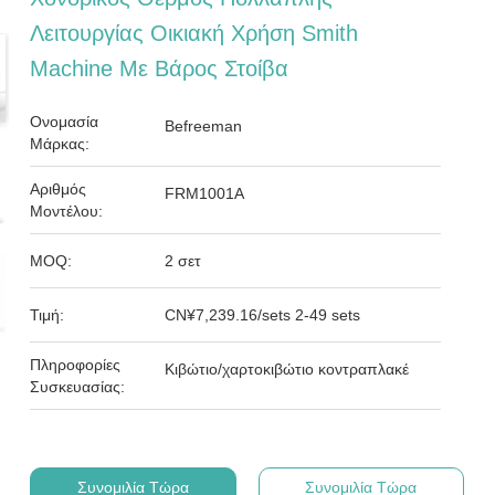
Λειτουργίας Οικιακή Χρήση Smith
Machine Με Βάρος Στοίβα
Ονομασία
Befreeman
Μάρκας:
Αριθμός
FRM1001Α
Μοντέλου:
MOQ:
2 σετ
Τιμή:
CN¥7,239.16/sets 2-49 sets
Πληροφορίες
Κιβώτιο/χαρτοκιβώτιο κοντραπλακέ
Συσκευασίας:
Συνομιλία Τώρα
Συνομιλία Τώρα