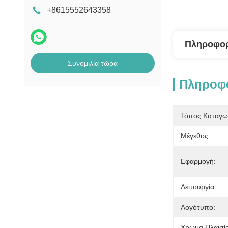
+8615552643358
Πληροφορ
Συνομιλία τώρα
Πληροφο
Τόπος Καταγω
Μέγεθος:
Εφαρμογή:
Λειτουργία:
Λογότυπο:
Χρώμα Πλαισί