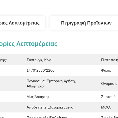
ίες Λεπτομέρειας
Περιγραφή Προϊόντων
ρίες Λεπτομέρειας
γής:
Σάντονγκ, Κίνα
Πιστοποί
1470*2330*2200
Φύλο:
Παγκόσμια, Εμπορική Χρήση, 
Ονομασία 
Αθλητήριο
Μυς Άσκησης
Συσκευή:
Αποδεχτείτε Εξατομικευμένο
MOQ:
ου:
Προαιρετικός Επιλέξιμος
Σωρός Βά