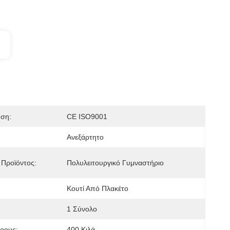
ηση:
CE ISO9001
Ανεξάρτητο
Προϊόντος:
Πολυλειτουργικό Γυμναστήριο
Κουτί Από Πλακέτο
1 Σύνολο
ρους:
400 Κιλά.