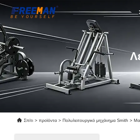
Λ
Σπίτι
>
προϊόντα
>
Πολυλειτουργικό μηχάνημα Smith
>
Μα