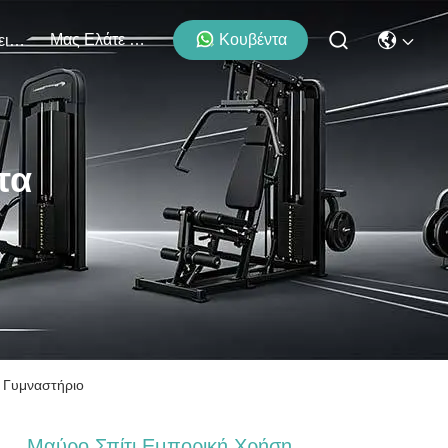
Μας Ελάτε Σε Επαφή Με
Κουβέντα
Εκδηλώσεις
τα
 Γυμναστήριο
Μαύρο Σπίτι Εμπορική Χρήση