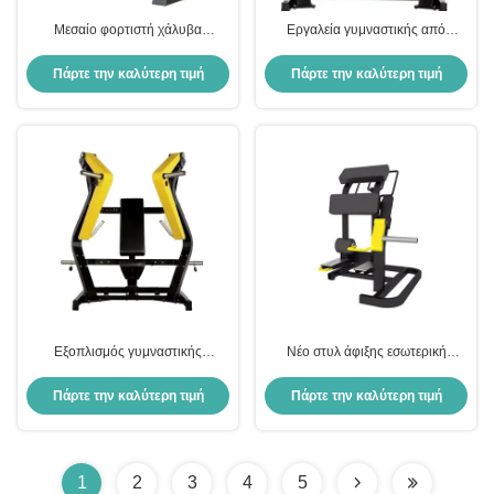
Μεσαίο φορτιστή χάλυβα
Εργαλεία γυμναστικής από
εξοπλισμός γυμναστηρίου Πλάκα
χάλυβα Πλάκα προπόνησης
φορτωμένη καθισμένη κλίση
δύναμης Εγκατασκευασμένη
Πάρτε την καλύτερη τιμή
Πάρτε την καλύτερη τιμή
θώρακα Πρές για την άσκηση
μηχανή πίεσης στήθους για
άσκησης δύναμης
γυμναστήριο Μαστούρισμα ώμος
και άσκηση χεριών
Εξοπλισμός γυμναστικής
Νέο στυλ άφιξης εσωτερική
Καθόμενος Πίεση στήθους / Πίεση
αντοχή μηχανή πλάκα φορτωμένη
στήθους
επιλογή εξοπλισμός
Πάρτε την καλύτερη τιμή
Πάρτε την καλύτερη τιμή
γυμναστηρίου όρθιος κάλυψη
ποδιών
1
2
3
4
5