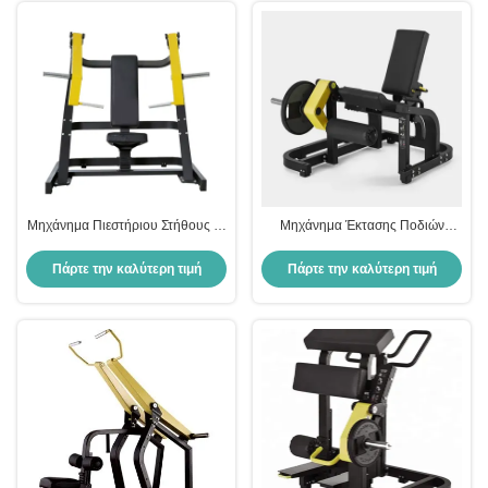
σύστημα εξοπλισμού Freeman
Εκγύμνασης Φίτνες
Μηχάνημα Πιεστήριου Στήθους με
Μηχάνημα Έκτασης Ποδιών
Πλάκες με Κλίση Επαγγελματικού
Καθιστό Τετρακέφαλων Μηρών
Γυμναστηρίου Εξοπλισμός
Ρυθμιζόμενο Βάρος Οικιακό
Πάρτε την καλύτερη τιμή
Πάρτε την καλύτερη τιμή
Δύναμης για Προπόνηση Άνω
Γυμναστήριο Επαγγελματικής
Μέρους Σώματος Σταθμός
Χρήσης Εξοπλισμός Γυμναστικής
Εκγύμνασης Φίτνες