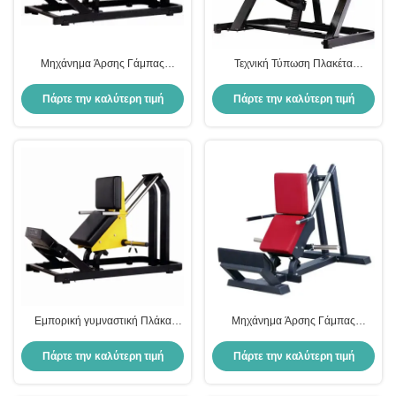
Μηχάνημα Άρσης Γάμπας
Τεχνική Τύπωση Πλακέτα
Εμπορικού Γυμναστηρίου
Εμπορικής Κατάρτισης Εταιρείες
Εξοπλισμός Δύναμης Φορτίου
Τυποποίησης Πλακέτα
Πάρτε την καλύτερη τιμή
Πάρτε την καλύτερη τιμή
Πλάκας Εκπαιδευτής για
Τυποποίησης Πλακέτα
Προπόνηση Κάτω Άκρων Σταθμός
Τυποποίησης Πλακέτα
Εκγύμνασης Φίτνες
Τυποποίησης Πλακέτα
Τυποποίησης Πλακέτα
Τυποποίησης
Εμπορική γυμναστική Πλάκα
Μηχάνημα Άρσης Γάμπας
φορτωμένη μηχανή ανύψωσης
Εμπορικού Γυμναστηρίου
μοσχαριού Κάτω πόδι Δυναμική
Εξοπλισμός Δύναμης Φορτίου
Πάρτε την καλύτερη τιμή
Πάρτε την καλύτερη τιμή
εκπαίδευση όρθιος μυς
Πλάκας Εκπαιδευτής για
μοσχαριού γαστροκνημίου Κτίριο
Προπόνηση Κάτω Άκρων Σταθμός