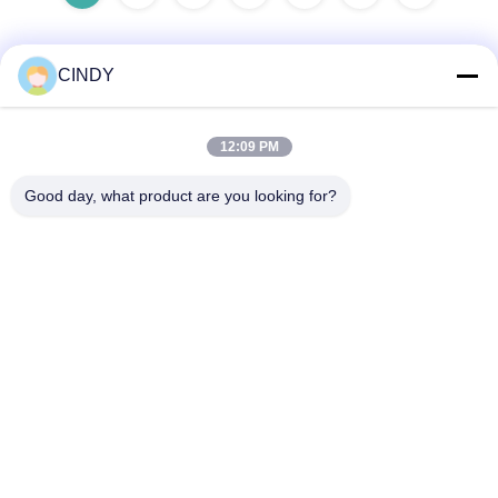
CINDY
Γρήγορη επικοινωνία
12:09 PM
Διεύθυνση
Good day, what product are you looking for?
Κτίριο 10, Shuntai Plaza, Shunhua North Road, πόλη Jinan,
επαρχία Shandong, Κίνα
Τηλ.
86--15552643358
Ηλεκτρονικό ταχυδρομείο
2253790479@qq.com
Πολιτική μυστικότητας
|
Sitemap
| Καλή ποιότητα της Κίνας