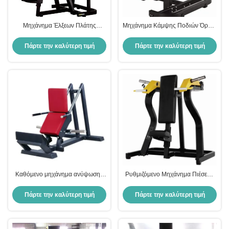
Μηχάνημα Έλξεων Πλάτης
Μηχάνημα Κάμψης Ποδιών Όρθιο
Εμπρόσθια Έλξη Κάθετης
Εμπορικού Γυμναστηρίου
Τροχιάς Ρυθμιζόμενο Κάθισμα
Εξοπλισμός Γυμναστικής
Πάρτε την καλύτερη τιμή
Πάρτε την καλύτερη τιμή
Εκγύμνασης Οικιακού
Τετρακέφαλων Μηριαίων Δίσκων
Γυμναστηρίου Επαγγελματικού
Φόρτωσης Εξοπλισμός Δύναμης
Εξοπλισμού Γυμναστικής
Καθόμενο μηχάνημα ανύψωσης
Ρυθμιζόμενο Μηχάνημα Πιέσεων
μοσχάρις ρυθμιζόμενη αντίσταση
Ώμων Καθιστό για Ενδυνάμωση
όρθιος εκπαιδευτής μοσχάρις
Άνω Μέρους Σώματος
Πάρτε την καλύτερη τιμή
Πάρτε την καλύτερη τιμή
γυμναστήριο σπιτιού εμπορική
Εξοπλισμός Γυμναστηρίου
χρήση εξοπλισμός γυμναστικής
Εμπορικής Χρήσης Εξοπλισμός
Γυμναστικής