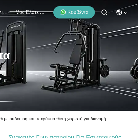
Μας Ελάτε Σε Επαφή Με
Κουβέντα
Εκδηλώσεις
τα
με ουδέτερη και υπεράκτια θέση χειριστή για διανομή
Συσκευές Γυμναστηρίου Για Εσωτερικούς