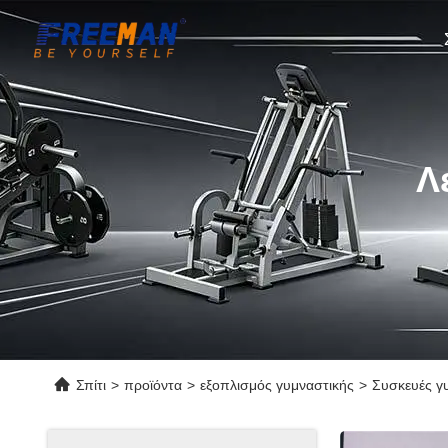
Λ
Σπίτι
>
προϊόντα
>
εξοπλισμός γυμναστικής
>
Συσκευές γυ