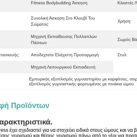
Fitness Bodybuilding Άσκηση
Κλειστές Λ
Συνολική Άσκηση Στο Κλουβί Του 
Χρήση:
Σώματος
Μηχανή Εκπαίδευσης Πολλαπλών 
Σωρός Βά
Πιέσεων
τασκευής:
Αποδεχτείτε Ελάχιστη Προσαρμογή
Στυλ:
Μηχανή Λειτουργικού Εκπαιδευτή
Εμπορικός εξοπλισμός γυμναστηρίου με καρφίτσες
, 
σει
εξοπλισμός γυμναστικής φορτωμένος με πινάκια ώμου
φή Προϊόντων
αρακτηριστικά.
ess έχει σχεδιαστεί για να στοχεύει ειδικά στους ώμους και να
σεις χειρισμού και θέσεις χειρισμού πάνω από το χέρι για προ