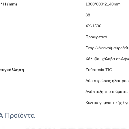
 * H (mm)
1300*600*2140mm
38
ΧΧ-1500
Προαιρετικό
Γκάρι/κόκκινο/μαύρο/κ
Χάλυβα, χάλυβα σωλήν
 συγκόλληση
Ζυθοποιία TIG
Δύο στρώσεις ηλεκτροσ
Ανάπτυξη του σώματος
Κέντρο γυμναστικής / γ
Α Προϊόντα