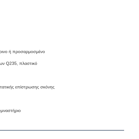
ίτρινο ή προσαρμοσμένο
ων Q235, πλαστικό
τατικής επίστρωσης σκόνης
υμναστήριο