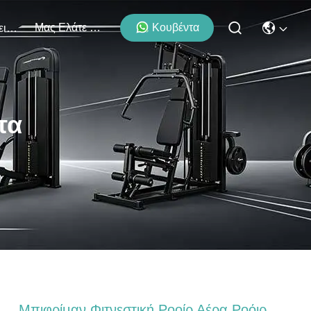
Μας Ελάτε Σε Επαφή Με
Κουβέντα
Εκδηλώσεις
τα
Μπιφρίμαν Φιτνεστική Ροοίρ Αέρα Ροόιρ