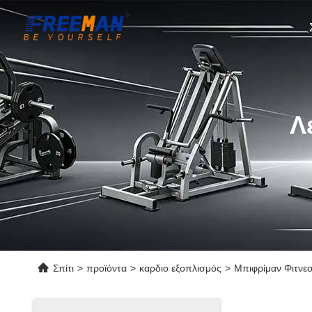
Λ
Σπίτι
>
προϊόντα
>
καρδιο εξοπλισμός
>
Μπιφρίμαν Φιτνεσ