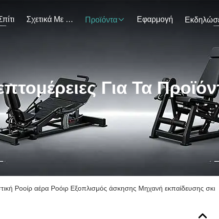
Σπίτι
Σχετικά Με Εμάς
Εφαρμογή
Προϊόντα
επτομέρειες Για Τα Προϊόν
τική Ροοίρ αέρα Ροόιρ Εξοπλισμός άσκησης Μηχανή εκπαίδευσης σκι