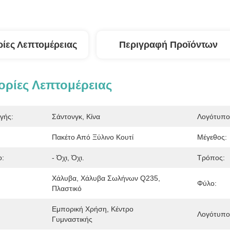
ίες Λεπτομέρειας
Περιγραφή Προϊόντων
ρίες Λεπτομέρειας
γής:
Σάντονγκ, Κίνα
Λογότυπο
Πακέτο Από Ξύλινο Κουτί
Μέγεθος:
ο:
- Όχι, Όχι.
Τρόπος:
Χάλυβα, Χάλυβα Σωλήνων Q235, 
Φύλο:
Πλαστικό
Εμπορική Χρήση, Κέντρο 
Λογότυπο
Γυμναστικής