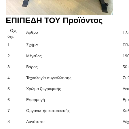
ΕΠΙΠΕΔΗ ΤΟΥ Προϊόντος
- Όχι,
Άρθρο
Πλ
όχι.
1
Σχήμα
FR
2
Μέγεθος
19
3
Βάρος
50 
4
Τεχνολογία συγκόλλησης
Ζυθ
5
Χρώμα ζωγραφικής
Λευ
6
Εφαρμογή
Εμπ
7
Οργανωτής κατασκευής
Κα
8
Λογότυπο
Δέχ