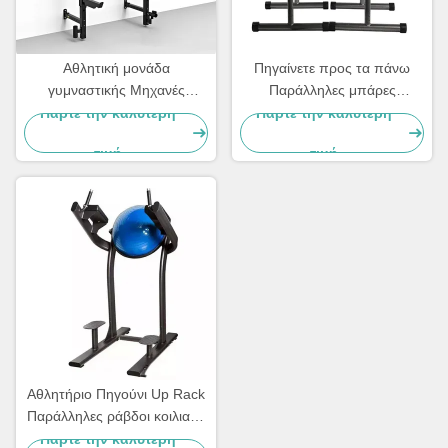
Αθλητική μονάδα
Πηγαίνετε προς τα πάνω
γυμναστικής Μηχανές
Παράλληλες μπάρες
γυμναστικής Σιδηροτροφείο
γυμναστήριο γυμναστική
Πάρτε την καλύτερη
Πάρτε την καλύτερη
Σιδηροτροφείο Ανύψωση
Πηγαίνετε προς τα πάνω
τιμή
τιμή
βάρους Σιδηροτροφεία
Ντιπ Σταθμός μπάρα
Σιδηροτροφείο
Αθλητήριο Πηγούνι Up Rack
Παράλληλες ράβδοι κοιλιακή
μηχανή κάθετη άνοδος
Πάρτε την καλύτερη