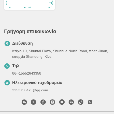
γόνατος άνοδος ποδιών
τιμή
Γρήγορη επικοινωνία
Διεύθυνση
Κτίριο 10, Shuntai Plaza, Shunhua North Road, πόλη Jinan,
επαρχία Shandong, Κίνα
Τηλ.
86--15552643358
Ηλεκτρονικό ταχυδρομείο
2253790479@qq.com