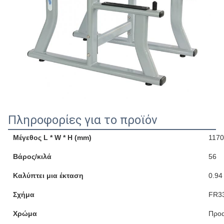
Πληροφορίες για το προϊόν
Μέγεθος L * W * H (mm)
1170
Βάρος/κιλά
56
Καλύπτει μια έκταση
0.94
Σχήμα
FR3
Χρώμα
Προα