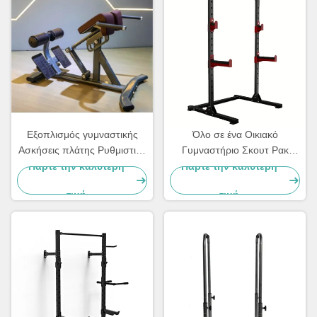
Εξοπλισμός γυμναστικής
Όλο σε ένα Οικιακό
Ασκήσεις πλάτης Ρυθμιστική
Γυμναστήριο Σκουτ Ρακ
επέκταση πλάτης Ρωμαϊκή
Εμπορικό Εξοπλισμός
Πάρτε την καλύτερη
Πάρτε την καλύτερη
καρέκλα
Αθλητισμού Μηχανές Πλάκα
τιμή
τιμή