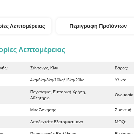
ίες Λεπτομέρειας
Περιγραφή Προϊόντων
ρίες Λεπτομέρειας
γής:
Σάντονγκ, Κίνα
Βάρος:
4kg/6kg/8kg/10kg/15kg/20kg
Υλικό:
Παγκόσμια, Εμπορική Χρήση, 
Ονομασία 
Αθλητήριο
Μυς Άσκησης
Συσκευή:
Αποδεχτείτε Εξατομικευμένο
MOQ:
ου:
Προαιρετικός Επιλέξιμος
Εγγύηση: