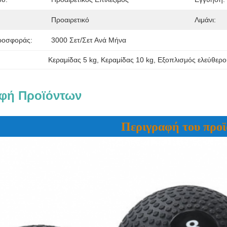
Προαιρετικό
Λιμάνι:
ροσφοράς:
3000 Σετ/σετ Ανά Μήνα
Κεραμίδας 5 kg
, 
Κεραμίδας 10 kg
, 
Εξοπλισμός ελεύθερο
φή Προϊόντων
Περιγραφή του προϊ