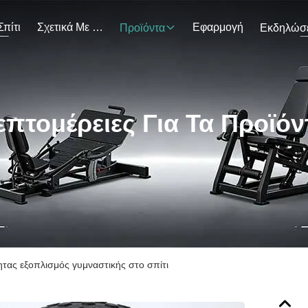
Σπίτι
Σχετικά Με Εμάς
Εφαρμογή
Προϊόντα
επτομέρειες Για Τα Προϊόν
τας εξοπλισμός γυμναστικής στο σπίτι