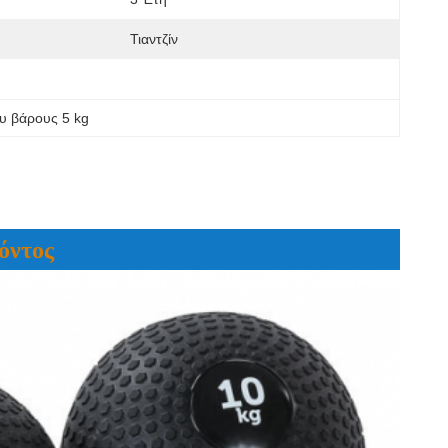
Τιαντζίν
υ βάρους 5 kg
όντος