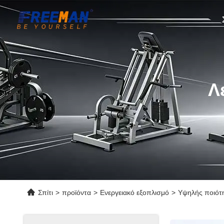
Λ
Σπίτι
>
προϊόντα
>
Ενεργειακό εξοπλισμό
>
Υψηλής ποιότη