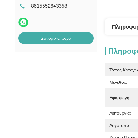
+8615552643358
Πληροφορ
Συνομιλία τώρα
Πληροφο
Τόπος Καταγω
Μέγεθος:
Εφαρμογή:
Λειτουργία:
Λογότυπο:
Χρώμα Πλαισί