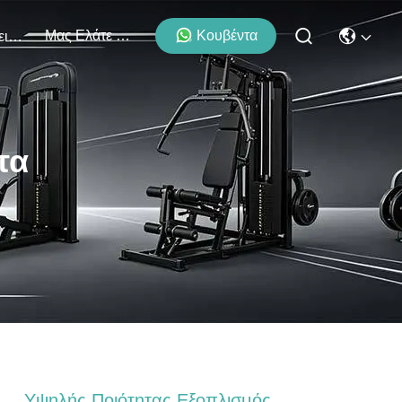
Μας Ελάτε Σε Επαφή Με
Κουβέντα
Εκδηλώσεις
τα
Υψηλής Ποιότητας Εξοπλισμός