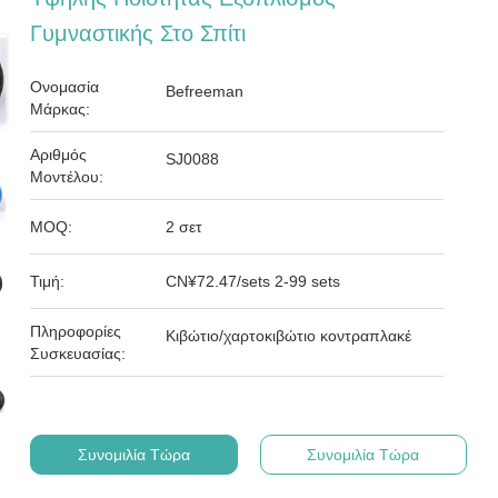
Γυμναστικής Στο Σπίτι
Ονομασία
Befreeman
Μάρκας:
Αριθμός
SJ0088
Μοντέλου:
MOQ:
2 σετ
Τιμή:
CN¥72.47/sets 2-99 sets
Πληροφορίες
Κιβώτιο/χαρτοκιβώτιο κοντραπλακέ
Συσκευασίας:
Συνομιλία Τώρα
Συνομιλία Τώρα