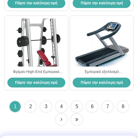
Πάρτε την καλύτερη τιμή
Πάρτε την καλύτερη τιμή
Πολυλειτουργικό εξοπλισμό
γυμναστήρια Unisex
γυμναστηρίου Smith Machine
Φρίμαν High-End Εμπορικό
Εμπορικό εξοπλισμό
γυμναστήριο Εξοπλισμός
γυμναστηρίου Κάρδιο εκπαίδευση
Πάρτε την καλύτερη τιμή
Πάρτε την καλύτερη τιμή
γυμναστικής Πολυλειτουργικό
Περπάτημα Ηλεκτρικό
Σταθμό Δύναμης Rack Smith
δρομολογητή Δρομολογητή στο
Μηχανή Κατασκευασμένη στο
σπίτι
εργοστάσιο
1
2
3
4
5
6
7
8