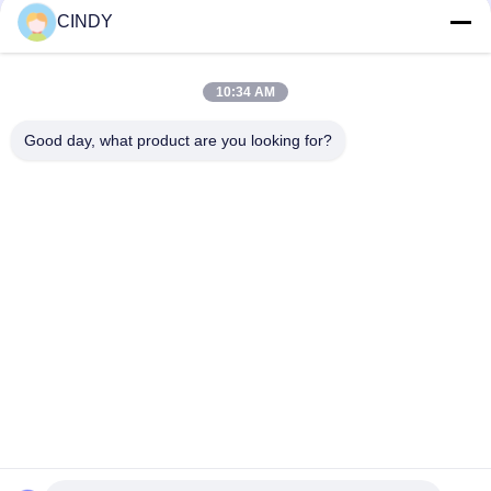
CINDY
Γρήγορη επικοινωνία
10:34 AM
Διεύθυνση
Good day, what product are you looking for?
Κτίριο 10, Shuntai Plaza, Shunhua North Road, πόλη Jinan,
επαρχία Shandong, Κίνα
Τηλ.
86--15552643358
Ηλεκτρονικό ταχυδρομείο
2253790479@qq.com
Πολιτική μυστικότητας
|
Sitemap
| Καλή ποιότητα της Κίνας
εξοπλισμός γυμναστικής Προμηθευτής. Πνευματικά δικαιώματα ©
2025 Shandong Freeman Fitness Equipment Co., Ltd. .